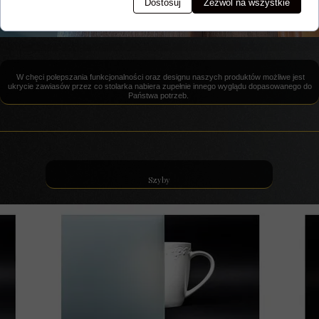
Dostosuj
Zezwól na wszystkie
W chęci polepszania funkcjonalności oraz designu naszych produktów możliwe jest
ukrycie zawiasów przez co stolarka nabiera zupełnie innego wyglądu dopasowanego do
Państwa potrzeb.
Szyby