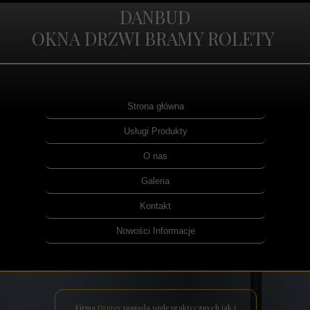
DANBUD
DANBUD
OKNA DRZWI BRAMY ROLETY
OKNA DRZWI
Strona główna
Usługi Produkty
O nas
Galeria
Kontakt
Nowości Informacje
Firma
Drutex
posiada wiele praktycznych jak i