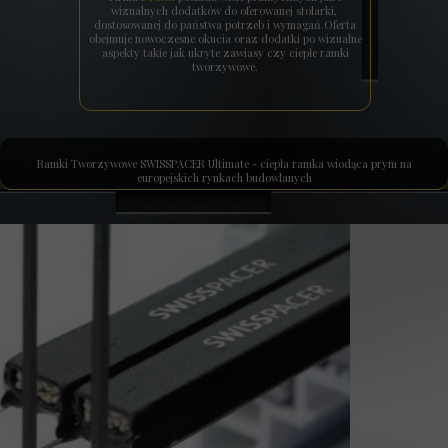
wizualnych dodatków do oferowanej stolarki,
dostosowanej do państwa potrzeb i wymagań.Oferta
obejmuje nowoczesne okucia oraz dodatki po wizualne
aspekty takie jak ukryte zawiasy czy ciepłe ramki
tworzywowe.
Ramki Tworzywowe SWISSPACER Ultimate - ciepła ramka wiodąca prym na
europejskich rynkach budowlanych
Produkty SWISSPACER zmniejszają ilość ciepła uciekającego przez szyby zespolone
gwarantując:
niższe rachunki za prąd
przyjemniejszą temperaturę w domu
zmniejszenie ryzyka kondensacji wilgoci na krawędziach szyb zespolonych
długotrwałą wydajność
Ramki dostępne w kolorze :Szara- Ciemny Brąz- Czarna