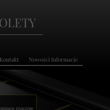
takt
Nowości Informacje
ROLETY
Kontakt
Nowości Informacje
walające znacznie