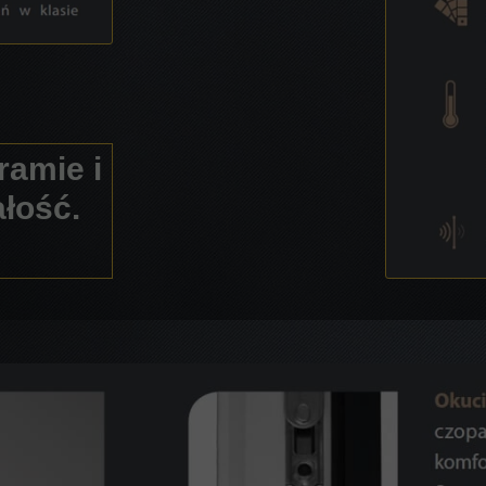
ramie i
ałość.