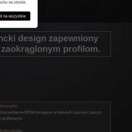
uchu na stronie.
l na wszystkie
ncki design zapewniony
i zaokrąglonym profilom.