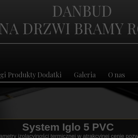
DANBUD
rodukty Dodatki
Galeria
O nas
Kon
NA DRZWI BRAMY 
gi Produkty Dodatki
Galeria
O nas
System Iglo 5 PVC
metry izolacyjności termicznej w atrakcyjnej cenie poz