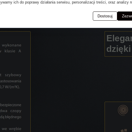
ywamy ich do poprawy działania serwisu, personalizacji treści, oraz analizy r
Dostosuj
Zezwó
Elega
dzięk